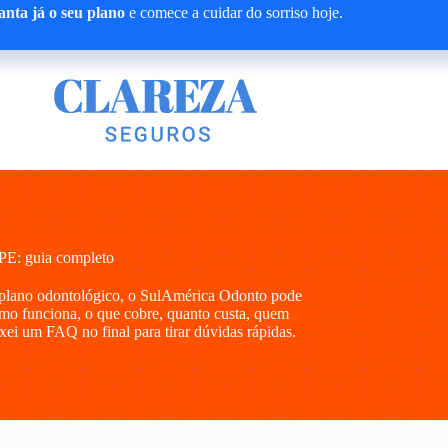
nta já o seu plano
e comece a cuidar do sorriso hoje.
PE: guia completo
 plano odontológico, o SulAmérica Odonto pode
omo funciona, o que cobre, quanto custa, quem
xei um FAQ no final para tirar dúvidas rápidas.