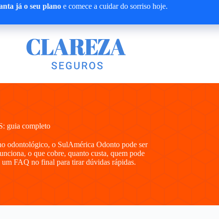
nta já o seu plano
e comece a cuidar do sorriso hoje.
: guia completo
no odontológico, o SulAmérica Odonto pode ser
funciona, o que cobre, quanto custa, quem pode
 um FAQ no final para tirar dúvidas rápidas.