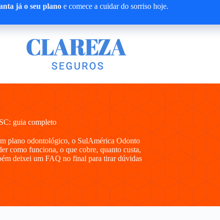
nta já o seu plano
e comece a cuidar do sorriso hoje.
SC: guia completo
 um plano odontológico, o SulAmérica Odonto
der como funciona, o que cobre, quanto custa,
bém deixei um FAQ no final para tirar dúvidas