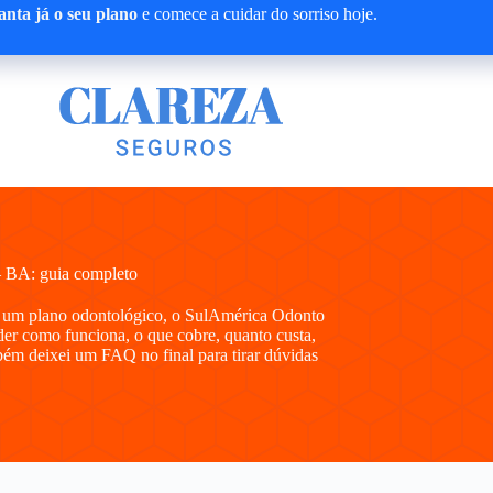
nta já o seu plano
e comece a cuidar do sorriso hoje.
 BA: guia completo
r um plano odontológico, o SulAmérica Odonto
der como funciona, o que cobre, quanto custa,
bém deixei um FAQ no final para tirar dúvidas