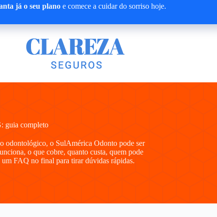
nta já o seu plano
e comece a cuidar do sorriso hoje.
: guia completo
no odontológico, o SulAmérica Odonto pode ser
funciona, o que cobre, quanto custa, quem pode
 um FAQ no final para tirar dúvidas rápidas.