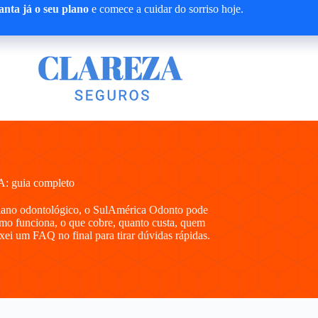
nta já o seu plano
e comece a cuidar do sorriso hoje.
A: guia completo
plano odontológico, o SulAmérica Odonto pode
omo funciona, o que cobre, quanto custa, quem
xei um FAQ no final para tirar dúvidas rápidas.