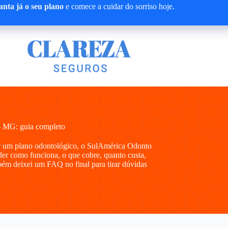
nta já o seu plano
e comece a cuidar do sorriso hoje.
 MG: guia completo
r um plano odontológico, o SulAmérica Odonto
der como funciona, o que cobre, quanto custa,
bém deixei um FAQ no final para tirar dúvidas