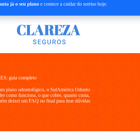
nta já o seu plano
e comece a cuidar do sorriso hoje.
ES: guia completo
 um plano odontológico, o SulAmérica Odonto
der como funciona, o que cobre, quanto custa,
bém deixei um FAQ no final para tirar dúvidas