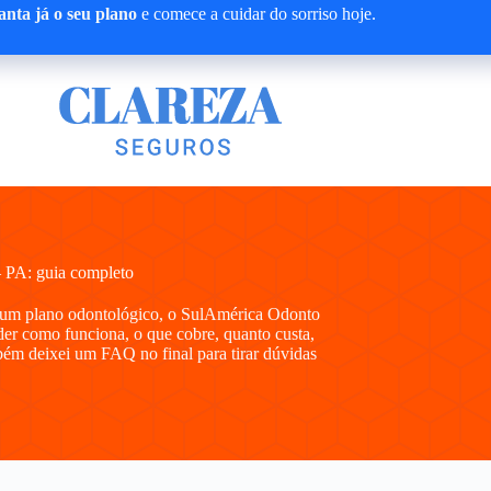
nta já o seu plano
e comece a cuidar do sorriso hoje.
 PA: guia completo
r um plano odontológico, o SulAmérica Odonto
der como funciona, o que cobre, quanto custa,
bém deixei um FAQ no final para tirar dúvidas