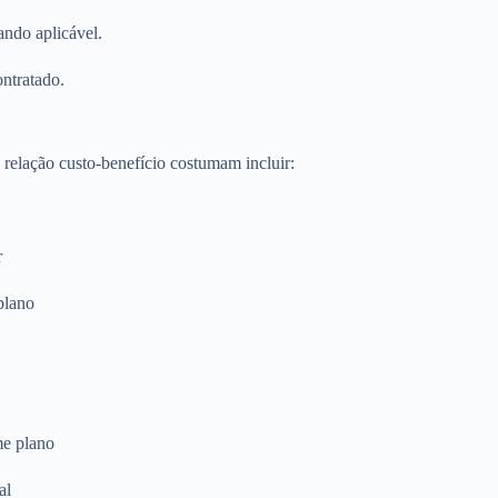
ando aplicável.
ontratado.
relação custo-benefício costumam incluir:
r
plano
me plano
al