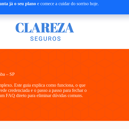
nta já o seu plano
e comece a cuidar do sorriso hoje.
aba – SP
plexo. Este guia explica como funciona, o que
 rede credenciada e o passo a passo para fechar o
 e um FAQ direto para eliminar dúvidas comuns.