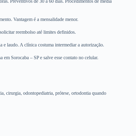
horas. Preventivos de 30 a 60 dias. Procedimentos de média
dimento. Vantagem é a mensalidade menor.
olicitar reembolso até limites definidos.
e laudo. A clínica costuma intermediar a autorização.
na em Sorocaba – SP e salve esse contato no celular.
tia, cirurgia, odontopediatria, prótese, ortodontia quando