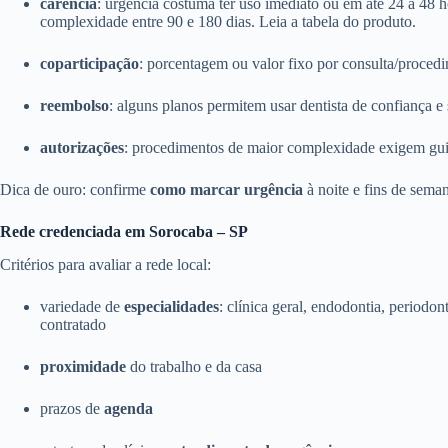
carência
: urgência costuma ter uso imediato ou em até 24 a 48 
complexidade entre 90 e 180 dias. Leia a tabela do produto.
coparticipação
: porcentagem ou valor fixo por consulta/proce
reembolso
: alguns planos permitem usar dentista de confiança e s
autorizações
: procedimentos de maior complexidade exigem guia 
Dica de ouro: confirme
como marcar urgência
à noite e fins de sema
Rede credenciada em Sorocaba – SP
Critérios para avaliar a rede local:
variedade de
especialidades
: clínica geral, endodontia, periodon
contratado
proximidade
do trabalho e da casa
prazos de
agenda