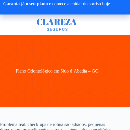
Pular
Garanta já o seu plano
e comece a cuidar do sorriso hoje.
para
o
conteúdo
Plano Odontológico em Sítio d`Abadia – GO
Problema real: check-ups de rotina são adiados, pequenas
dores viram procedimentos caros e a agenda dos consultórios