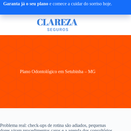
Pular
Garanta já o seu plano
e comece a cuidar do sorriso hoje.
para
o
conteúdo
Plano Odontológico em Setubinha – MG
Problema real: check-ups de rotina são adiados, pequenas
dores viram procedimentos caros e a agenda dos consultórios