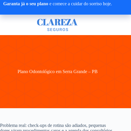
Pular
Garanta já o seu plano
e comece a cuidar do sorriso hoje.
para
o
conteúdo
Plano Odontológico em Serra Grande – PB
Problema real: check-ups de rotina são adiados, pequenas
dores viram procedimentos caros e a agenda dos consultórios