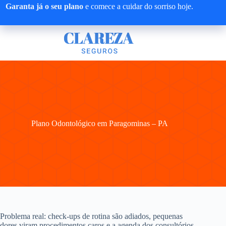
Pular
Garanta já o seu plano
e comece a cuidar do sorriso hoje.
para
o
conteúdo
Plano Odontológico em Paragominas – PA
Problema real: check-ups de rotina são adiados, pequenas
dores viram procedimentos caros e a agenda dos consultórios