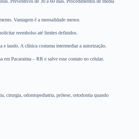
horas. Preventivos de 30 a 60 dias. Procedimentos de média
dimento. Vantagem é a mensalidade menor.
olicitar reembolso até limites definidos.
e laudo. A clínica costuma intermediar a autorização.
na em Pacaraima – RR e salve esse contato no celular.
tia, cirurgia, odontopediatria, prótese, ortodontia quando