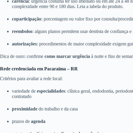
carência
: urgência costuma ter uso imediato ou em até 24 a 48 
complexidade entre 90 e 180 dias. Leia a tabela do produto.
coparticipação
: porcentagem ou valor fixo por consulta/proce
reembolso
: alguns planos permitem usar dentista de confiança e s
autorizações
: procedimentos de maior complexidade exigem guia 
Dica de ouro: confirme
como marcar urgência
à noite e fins de sema
Rede credenciada em Pacaraima – RR
Critérios para avaliar a rede local:
variedade de
especialidades
: clínica geral, endodontia, periodon
contratado
proximidade
do trabalho e da casa
prazos de
agenda