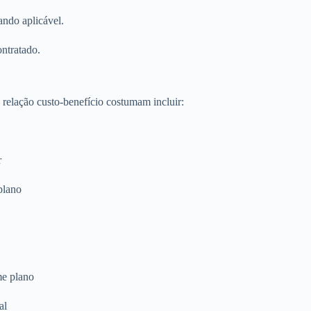
ando aplicável.
ontratado.
relação custo-benefício costumam incluir:
r
plano
me plano
al