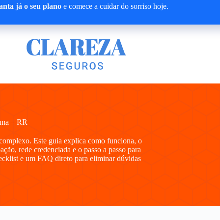
nta já o seu plano
e comece a cuidar do sorriso hoje.
ima – RR
complexo. Este guia explica como funciona, o
ipação, rede credenciada e o passo a passo para
hecklist e um FAQ direto para eliminar dúvidas