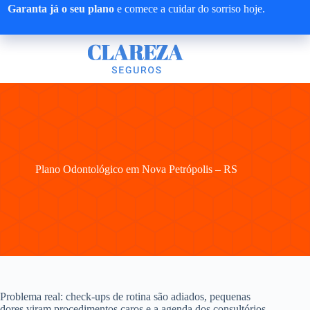
Pular
Garanta já o seu plano
e comece a cuidar do sorriso hoje.
para
o
conteúdo
Plano Odontológico em Nova Petrópolis – RS
Problema real: check-ups de rotina são adiados, pequenas
dores viram procedimentos caros e a agenda dos consultórios