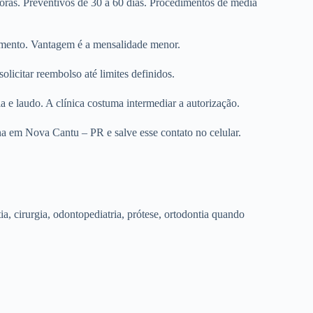
horas. Preventivos de 30 a 60 dias. Procedimentos de média
dimento. Vantagem é a mensalidade menor.
olicitar reembolso até limites definidos.
e laudo. A clínica costuma intermediar a autorização.
na em Nova Cantu – PR e salve esse contato no celular.
tia, cirurgia, odontopediatria, prótese, ortodontia quando