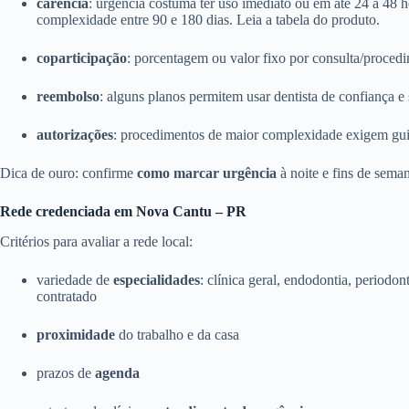
carência
: urgência costuma ter uso imediato ou em até 24 a 48 
complexidade entre 90 e 180 dias. Leia a tabela do produto.
coparticipação
: porcentagem ou valor fixo por consulta/proce
reembolso
: alguns planos permitem usar dentista de confiança e s
autorizações
: procedimentos de maior complexidade exigem guia 
Dica de ouro: confirme
como marcar urgência
à noite e fins de sema
Rede credenciada em Nova Cantu – PR
Critérios para avaliar a rede local:
variedade de
especialidades
: clínica geral, endodontia, periodon
contratado
proximidade
do trabalho e da casa
prazos de
agenda