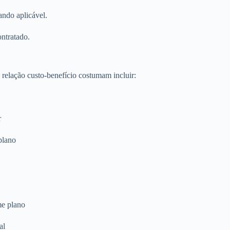
ando aplicável.
ontratado.
relação custo-benefício costumam incluir:
r
plano
me plano
al