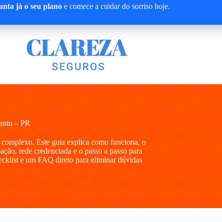
nta já o seu plano
e comece a cuidar do sorriso hoje.
antu – PR
 complexo. Este guia explica como funciona, o
ipação, rede credenciada e o passo a passo para
hecklist e um FAQ direto para eliminar dúvidas