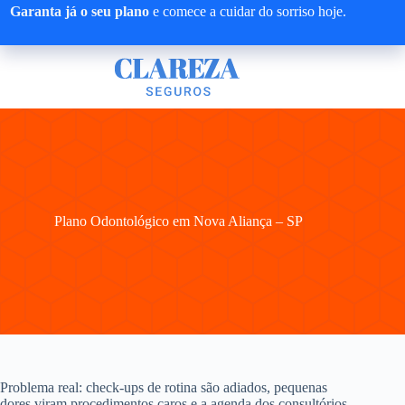
Pular
Garanta já o seu plano
e comece a cuidar do sorriso hoje.
para
o
conteúdo
Plano Odontológico em Nova Aliança – SP
Problema real: check-ups de rotina são adiados, pequenas
dores viram procedimentos caros e a agenda dos consultórios