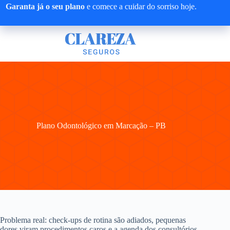
Pular
Garanta já o seu plano
e comece a cuidar do sorriso hoje.
para
o
conteúdo
Plano Odontológico em Marcação – PB
Problema real: check-ups de rotina são adiados, pequenas
dores viram procedimentos caros e a agenda dos consultórios