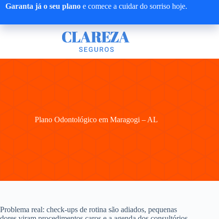
Pular
Garanta já o seu plano
e comece a cuidar do sorriso hoje.
para
o
conteúdo
Plano Odontológico em Maragogi – AL
Problema real: check-ups de rotina são adiados, pequenas
dores viram procedimentos caros e a agenda dos consultórios