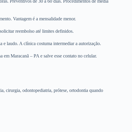
horas. Preventivos de 30 a 60 dias. Procedimentos de média
dimento. Vantagem é a mensalidade menor.
olicitar reembolso até limites definidos.
e laudo. A clínica costuma intermediar a autorização.
na em Maracanã – PA e salve esse contato no celular.
tia, cirurgia, odontopediatria, prótese, ortodontia quando