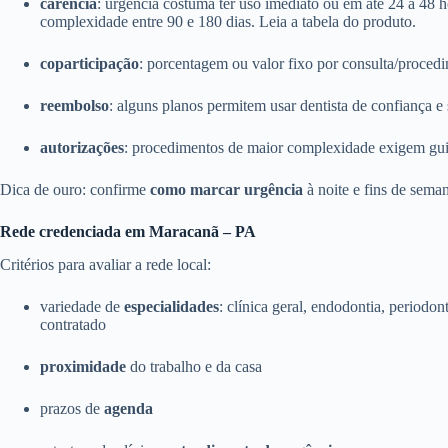
carência
: urgência costuma ter uso imediato ou em até 24 a 48 
complexidade entre 90 e 180 dias. Leia a tabela do produto.
coparticipação
: porcentagem ou valor fixo por consulta/proce
reembolso
: alguns planos permitem usar dentista de confiança e s
autorizações
: procedimentos de maior complexidade exigem guia 
Dica de ouro: confirme
como marcar urgência
à noite e fins de sema
Rede credenciada em Maracanã – PA
Critérios para avaliar a rede local:
variedade de
especialidades
: clínica geral, endodontia, periodon
contratado
proximidade
do trabalho e da casa
prazos de
agenda