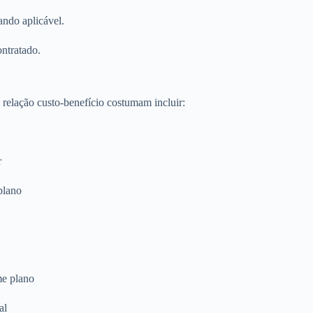
ando aplicável.
ontratado.
relação custo-benefício costumam incluir:
r
plano
me plano
al