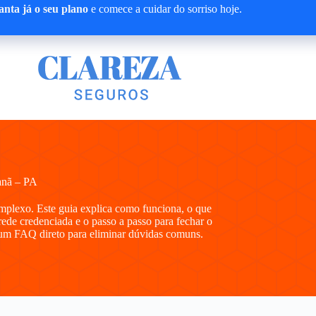
nta já o seu plano
e comece a cuidar do sorriso hoje.
anã – PA
mplexo. Este guia explica como funciona, o que
 rede credenciada e o passo a passo para fechar o
 e um FAQ direto para eliminar dúvidas comuns.