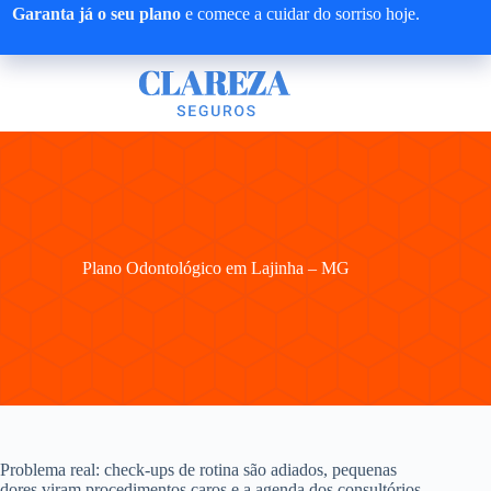
Pular
Garanta já o seu plano
e comece a cuidar do sorriso hoje.
para
o
conteúdo
Plano Odontológico em Lajinha – MG
Problema real: check-ups de rotina são adiados, pequenas
dores viram procedimentos caros e a agenda dos consultórios