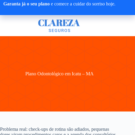
Pular
Garanta já o seu plano
e comece a cuidar do sorriso hoje.
para
o
conteúdo
Plano Odontológico em Icatu – MA
Problema real: check-ups de rotina são adiados, pequenas
dores viram procedimentos caros e a agenda dos consultórios