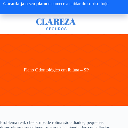
Pular
Garanta já o seu plano
e comece a cuidar do sorriso hoje.
para
o
conteúdo
Plano Odontológico em Ibiúna – SP
Problema real: check-ups de rotina são adiados, pequenas
dores viram procedimentos caros e a agenda dos consultórios