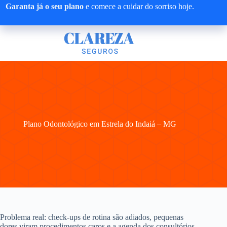
Pular
Garanta já o seu plano
e comece a cuidar do sorriso hoje.
para
o
conteúdo
Plano Odontológico em Estrela do Indaiá – MG
Problema real: check-ups de rotina são adiados, pequenas
dores viram procedimentos caros e a agenda dos consultórios