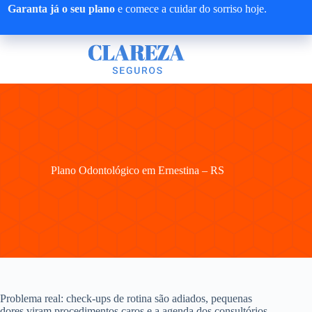
Pular
Garanta já o seu plano
e comece a cuidar do sorriso hoje.
para
o
conteúdo
Plano Odontológico em Ernestina – RS
Problema real: check-ups de rotina são adiados, pequenas
dores viram procedimentos caros e a agenda dos consultórios