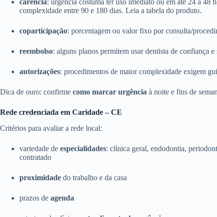
carência
: urgência costuma ter uso imediato ou em até 24 a 48 
complexidade entre 90 e 180 dias. Leia a tabela do produto.
coparticipação
: porcentagem ou valor fixo por consulta/proce
reembolso
: alguns planos permitem usar dentista de confiança e s
autorizações
: procedimentos de maior complexidade exigem guia 
Dica de ouro: confirme
como marcar urgência
à noite e fins de sema
Rede credenciada em Caridade – CE
Critérios para avaliar a rede local:
variedade de
especialidades
: clínica geral, endodontia, periodon
contratado
proximidade
do trabalho e da casa
prazos de
agenda