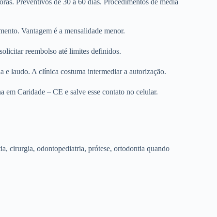
horas. Preventivos de 30 a 60 dias. Procedimentos de média
dimento. Vantagem é a mensalidade menor.
olicitar reembolso até limites definidos.
e laudo. A clínica costuma intermediar a autorização.
na em Caridade – CE e salve esse contato no celular.
tia, cirurgia, odontopediatria, prótese, ortodontia quando