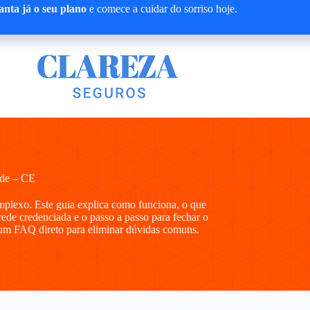
nta já o seu plano
e comece a cuidar do sorriso hoje.
ade – CE
plexo. Este guia explica como funciona, o que
 rede credenciada e o passo a passo para fechar o
 e um FAQ direto para eliminar dúvidas comuns.