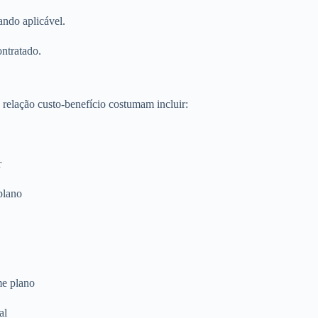
ando aplicável.
ontratado.
relação custo-benefício costumam incluir:
r
plano
me plano
al