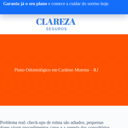
Pular
Garanta já o seu plano
e comece a cuidar do sorriso hoje.
para
o
conteúdo
Plano Odontológico em Cardoso Moreira – RJ
Problema real: check-ups de rotina são adiados, pequenas
dores viram procedimentos caros e a agenda dos consultórios