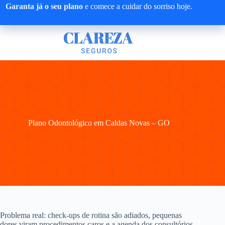
Pular
Garanta já o seu plano
e comece a cuidar do sorriso hoje.
para
o
conteúdo
Plano Odontológico em Caldas Novas – GO
Problema real: check-ups de rotina são adiados, pequenas
dores viram procedimentos caros e a agenda dos consultórios