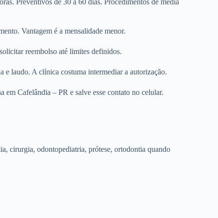
horas. Preventivos de 30 a 60 dias. Procedimentos de média
dimento. Vantagem é a mensalidade menor.
olicitar reembolso até limites definidos.
e laudo. A clínica costuma intermediar a autorização.
na em Cafelândia – PR e salve esse contato no celular.
tia, cirurgia, odontopediatria, prótese, ortodontia quando