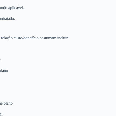
ando aplicável.
ontratado.
relação custo-benefício costumam incluir:
r
plano
me plano
al