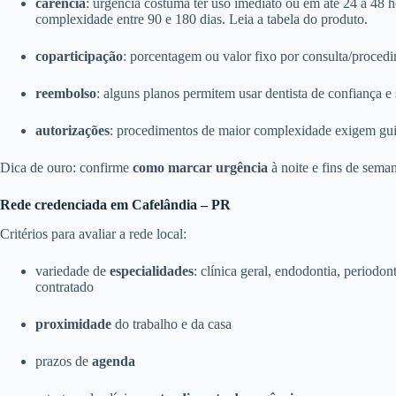
carência
: urgência costuma ter uso imediato ou em até 24 a 48 
complexidade entre 90 e 180 dias. Leia a tabela do produto.
coparticipação
: porcentagem ou valor fixo por consulta/proce
reembolso
: alguns planos permitem usar dentista de confiança e s
autorizações
: procedimentos de maior complexidade exigem guia 
Dica de ouro: confirme
como marcar urgência
à noite e fins de sema
Rede credenciada em Cafelândia – PR
Critérios para avaliar a rede local:
variedade de
especialidades
: clínica geral, endodontia, periodon
contratado
proximidade
do trabalho e da casa
prazos de
agenda