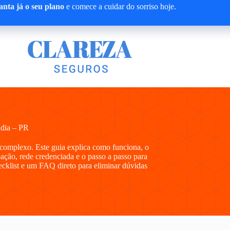
nta já o seu plano
e comece a cuidar do sorriso hoje.
ndia – PR
complexo. Este guia explica como funciona, o
ipação, rede credenciada e o passo a passo para
hecklist e um FAQ direto para eliminar dúvidas