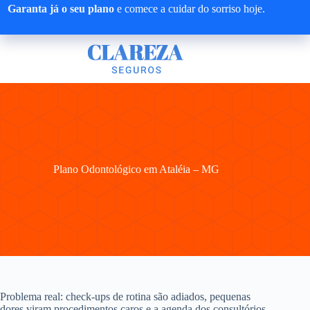
Pular
Garanta já o seu plano
e comece a cuidar do sorriso hoje.
para
o
conteúdo
Plano Odontológico em Ataléia – MG
Problema real: check-ups de rotina são adiados, pequenas
dores viram procedimentos caros e a agenda dos consultórios