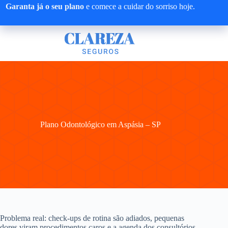
Pular
Garanta já o seu plano
e comece a cuidar do sorriso hoje.
para
o
conteúdo
Plano Odontológico em Aspásia – SP
Problema real: check-ups de rotina são adiados, pequenas
dores viram procedimentos caros e a agenda dos consultórios