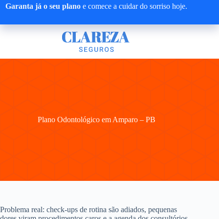
Pular
Garanta já o seu plano
e comece a cuidar do sorriso hoje.
para
o
conteúdo
Plano Odontológico em Amparo – PB
Problema real: check-ups de rotina são adiados, pequenas
dores viram procedimentos caros e a agenda dos consultórios